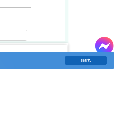
ยอมรับ
8
อ 14
่อ 17