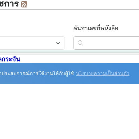
กระจัน
ัน อำเภออู่ทอง จังหวัดสุพรรณบุรี 72160
0-968
โทรสาร :
035-440-968 ต่อ 17
นาประสบการณ์การใช้งานให้กับผู้ใช้
นโยบายความเป็นส่วนตัว
 092-5080691
nicipality@gmail.com
กลาง
) :
saraban_05720904@dla.go.th
65-1944496
กองช่าง :
035-440-968
ต่อ 16
-440-968 ต่อ 12
กองการศึกษา :
035-440-968
ต่อ 1
440-968
ต่อ 13
กองสาธารณสุข :
035-440-968
ต่
0-968
ต่อ 15
ฝ่ายจัดเก็บรายได้ :
035-440-968
ต
นโยบายการคุ้มครองข้อมูลส่วนบุคคล