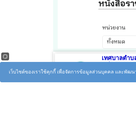
เทศบาลตำบล
หมู่ที่ 2 ตำบลกระจ
โทรศัพท์ :
035-44
เว็บไซต์ของเราใช้คุกกี้ เพื่อจัดการข้อมูลส่วนบุคคล และพัฒ
สายด่วนเทศบาล :
E-mail :
KrajanMu
E-mail
(
สารบรรณ
สายตรงนายกฯ : 0
ปลัดเทศบาล :
035
สำนักปลัด :
035-
กองคลัง :
035-44