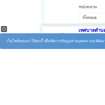
เทศบาลตำบล
หมู่ที่ 2 ตำบลกระจ
โทรศัพท์ :
035-44
เว็บไซต์ของเราใช้คุกกี้ เพื่อจัดการข้อมูลส่วนบุคคล และพัฒ
สายด่วนเทศบาล :
E-mail :
KrajanMu
E-mail
(
สารบรรณ
สายตรงนายกฯ : 0
ปลัดเทศบาล :
035
สำนักปลัด :
035-
กองคลัง :
035-44