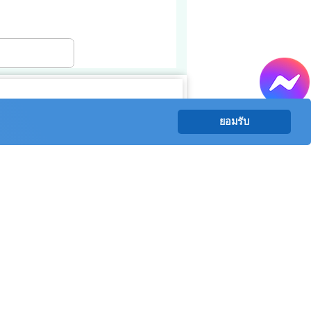
ยอมรับ
8
อ 14
่อ 17