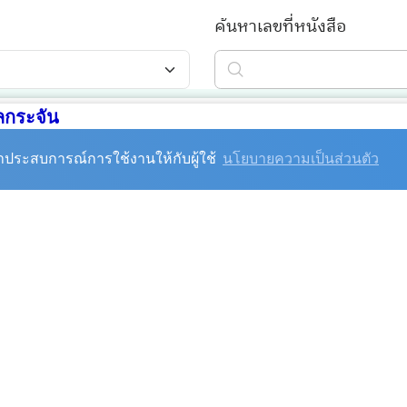
กระจัน
ัน อำเภออู่ทอง จังหวัดสุพรรณบุรี 72160
0-968
โทรสาร :
035-440-968 ต่อ 17
นาประสบการณ์การใช้งานให้กับผู้ใช้
นโยบายความเป็นส่วนตัว
 092-5080691
nicipality@gmail.com
กลาง
) :
saraban_05720904@dla.go.th
65-1944496
กองช่าง :
035-440-968
ต่อ 16
-440-968 ต่อ 12
กองการศึกษา :
035-440-968
ต่อ 1
440-968
ต่อ 13
กองสาธารณสุข :
035-440-968
ต่
0-968
ต่อ 15
ฝ่ายจัดเก็บรายได้ :
035-440-968
ต
นโยบายการคุ้มครองข้อมูลส่วนบุคคล
ลิขสิทธิ์ © 2566 เทศบาลตำบลกระจัน สงวนไว้ซึ่งสิทธิทั้งหมด.