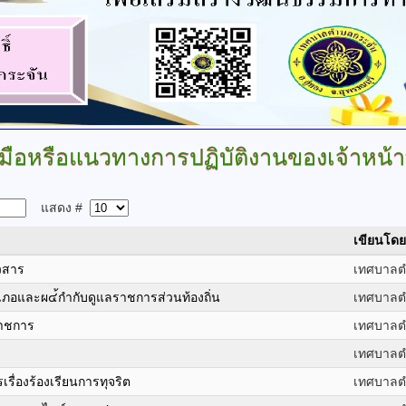
ู่มือหรือแนวทางการปฏิบัติงานของเจ้าหน้าท
แสดง #
เขียนโดย
าวสาร
เทศบาลต
อำเภอและผ๔้กำกับดูแลราชการส่วนท้องถิ่น
เทศบาลต
ราชการ
เทศบาลต
เทศบาลต
เรื่องร้องเรียนการทุจริต
เทศบาลต