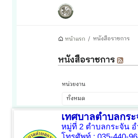
เทศบาลตำบลกระจ
หมู่ที่ 2 ตำบลกระจัน 
โทรศัพท์ :
035-440-96