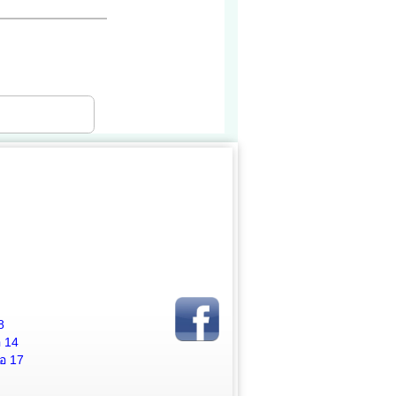
8
อ 14
่อ 17